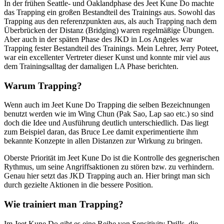
In der frühen Seattle- und Oaklandphase des Jeet Kune Do machte
das Trapping ein großen Bestandteil des Trainings aus. Sowohl das
Trapping aus den referenzpunkten aus, als auch Trapping nach dem
Überbrücken der Distanz (Bridging) waren regelmäßige Übungen.
Aber auch in der späten Phase des JKD in Los Angeles war
Trapping fester Bestandteil des Trainings. Mein Lehrer, Jerry Poteet,
war ein excellenter Vertreter dieser Kunst und konnte mir viel aus
dem Trainingsalltag der damaligen LA Phase berichten.
Warum Trapping?
Wenn auch im Jeet Kune Do Trapping die selben Bezeichnungen
benutzt werden wie im Wing Chun (Pak Sao, Lap sao etc.) so sind
doch die Idee und Ausführung deutlich unterschiedlich. Das liegt
zum Beispiel daran, das Bruce Lee damit experimentierte ihm
bekannte Konzepte in allen Distanzen zur Wirkung zu bringen.
Oberste Priorität im Jeet Kune Do ist die Kontrolle des gegnerischen
Rythmus, um seine Angriffsaktionen zu stören bzw. zu verhindern.
Genau hier setzt das JKD Trapping auch an. Hier bringt man sich
durch gezielte Aktionen in die bessere Position.
Wie trainiert man Trapping?
Im Jeet Kune Do gibt es eine Reihe von Sensitivity Drills, die