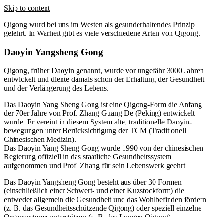
Skip to content
Qigong wurd bei uns im Westen als gesunderhaltendes Prinzip
gelehrt. In Warheit gibt es viele verschiedene Arten von Qigong.
Daoyin Yangsheng Gong
Qigong, früher Daoyin genannt, wurde vor ungefähr 3000 Jahren
entwickelt und diente damals schon der Erhaltung der Gesundheit
und der Verlängerung des Lebens.
Das Daoyin Yang Sheng Gong ist eine Qigong-Form die Anfang
der 70er Jahre von Prof. Zhang Guang De (Peking) entwickelt
wurde. Er vereint in diesem System alte, traditionelle Daoyin-
bewegungen unter Berücksichtigung der TCM (Traditionell
Chinesischen Medizin).
Das Daoyin Yang Sheng Gong wurde 1990 von der chinesischen
Regierung offiziell in das staatliche Gesundheitssystem
aufgenommen und Prof. Zhang für sein Lebenswerk geehrt.
Das Daoyin Yangsheng Gong besteht aus über 30 Formen
(einschließlich einer Schwert- und einer Kuzstockform) die
entweder allgemein die Gesundheit und das Wohlbefinden fördern
(z. B. das Gesundheitsschützende Qigong) oder speziell einzelne
Organsysteme unterstützen (z. B. das Lungen Qigong).