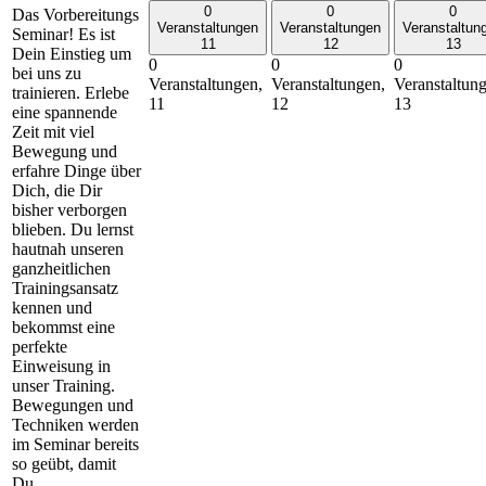
0
0
0
Das Vorbereitungs
Veranstaltungen
Veranstaltungen
Veranstaltun
Seminar! Es ist
11
12
13
Dein Einstieg um
0
0
0
bei uns zu
Veranstaltungen,
Veranstaltungen,
Veranstaltun
trainieren. Erlebe
11
12
13
eine spannende
Zeit mit viel
Bewegung und
erfahre Dinge über
Dich, die Dir
bisher verborgen
blieben. Du lernst
hautnah unseren
ganzheitlichen
Trainingsansatz
kennen und
bekommst eine
perfekte
Einweisung in
unser Training.
Bewegungen und
Techniken werden
im Seminar bereits
so geübt, damit
Du…