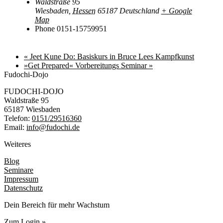
Waldstraße 95
Wiesbaden
,
Hessen
65187
Deutschland
+ Google
Map
Phone
0151-15759951
«
Jeet Kune Do: Basiskurs in Bruce Lees Kampfkunst
»Get Prepared« Vorbereitungs Seminar
»
Fudochi-Dojo
FUDOCHI-DOJO
Waldstraße 95
65187 Wiesbaden
Telefon:
0151/29516360
Email:
info@fudochi.de
Weiteres
Blog
Seminare
Impressum
Datenschutz
Dein Bereich für mehr Wachstum
Zum Login »