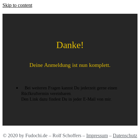
Skip to content
Danke!
Deine Anmeldung ist nun komplett.
Bei weiteren Fragen kannst Du jederzeit gerne einen
Rücfkruftermin vereinbaren.
Den Link dazu findest Du in jeder E-Mail von mir.​
© 2020 by Fudochi.de – Rolf Schoffers –
Impressum
–
Datenschutz