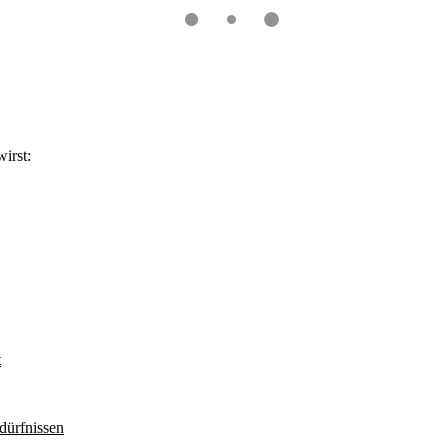
irst:
t
dürfnissen