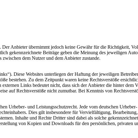
t. Der Anbieter übernimmt jedoch keine Gewähr für die Richtigkeit, Voll
ntlich gekennzeichnete Beiträge geben die Meinung des jeweiligen Auto
is zwischen dem Nutzer und dem Anbieter zustande.
nks“). Diese Websites unterliegen der Haftung der jeweiligen Betreiber
öße bestehen. Zu dem Zeitpunkt waren keine Rechtsverstöße ersichtlich.
n externen Links bedeutet nicht, dass sich der Anbieter die hinter dem 
weise auf Rechtsverstöße nicht zumutbar. Bei Kenntnis von Rechtsverst
tschen Urheber- und Leistungsschutzrecht. Jede vom deutschen Urheber-
echteinhabers. Dies gilt insbesondere für Vervielfältigung, Bearbeitu
men. Inhalte und Rechte Dritter sind dabei als solche gekennzeichnet.
e Herstellung von Kopien und Downloads für den persönlichen, privaten u